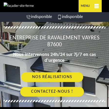
MENU
indisponible
indisponible
ENTREPRISE DE RAVALEMENT VAYRES
87600
Nous intervenons 24h/24 sur 7j/7 en cas
d'urgence
NOS RÉALISATIONS
CONTACTEZ-NOUS !