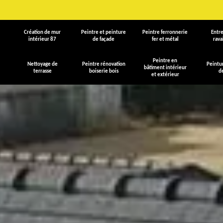
Création de mur
Peintre et peinture
Peintre ferronnerie
Entre
intérieur 87
de façade
fer et métal
rav
Peintre en
Nettoyage de
Peintre rénovation
Peintu
bâtiment intérieur
terrasse
boiserie bois
d
et extérieur