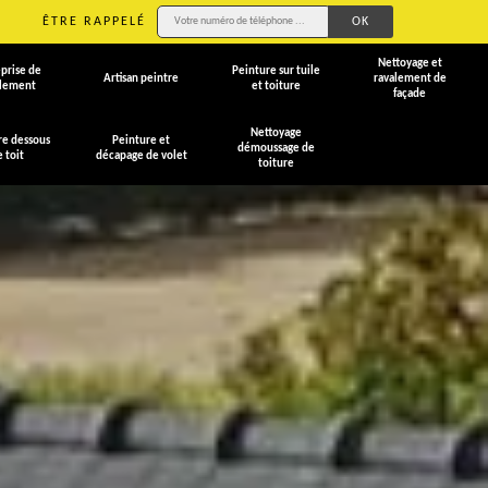
ÊTRE RAPPELÉ
Nettoyage et
prise de
Peinture sur tuile
Artisan peintre
ravalement de
alement
et toiture
façade
Nettoyage
re dessous
Peinture et
démoussage de
e toit
décapage de volet
toiture