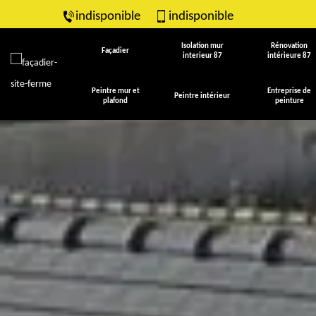
indisponible
indisponible
Isolation mur
Rénovation
Façadier
interieur 87
intérieure 87
Peintre mur et
Entreprise de
Peintre intérieur
plafond
peinture