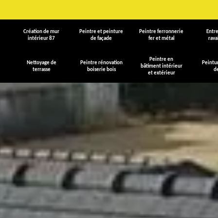
Création de mur
Peintre et peinture
Peintre ferronnerie
Entre
intérieur 87
de façade
fer et métal
rav
Peintre en
Nettoyage de
Peintre rénovation
Peintu
bâtiment intérieur
terrasse
boiserie bois
d
et extérieur