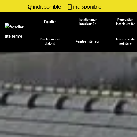
indisponible
indisponible
Isolation mur
Rénovation
Façadier
interieur 87
intérieure 87
Peintre mur et
Entreprise de
Peintre intérieur
plafond
peinture