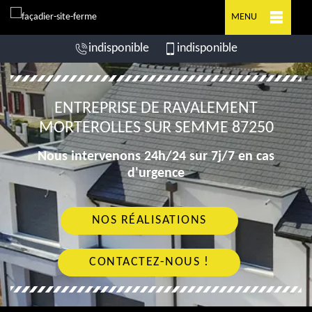
MENU
indisponible
indisponible
ENTREPRISE DE RAVALEMENT
MORTEROLLES SUR SEMME 87250
Nous intervenons 24h/24 sur 7j/7 en cas
d'urgence
NOS RÉALISATIONS
CONTACTEZ-NOUS !