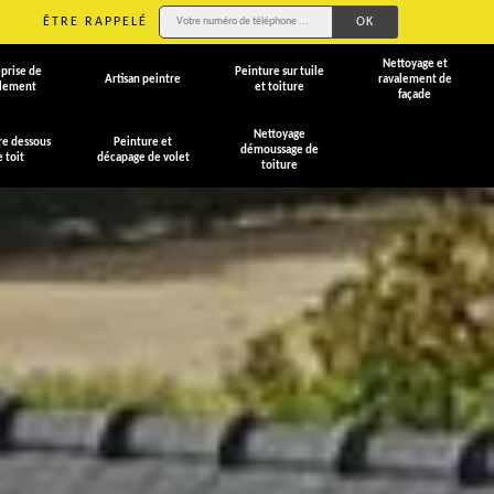
ÊTRE RAPPELÉ
Nettoyage et
prise de
Peinture sur tuile
Artisan peintre
ravalement de
alement
et toiture
façade
Nettoyage
re dessous
Peinture et
démoussage de
e toit
décapage de volet
toiture