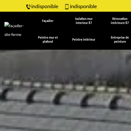
indisponible
indisponible
Isolation mur
Rénovation
Façadier
interieur 87
intérieure 87
Peintre mur et
Entreprise de
Peintre intérieur
plafond
peinture