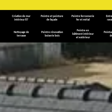
Création de mur
Peintre et peinture
Peintre ferronnerie
Entre
intérieur 87
de façade
fer et métal
rav
Peintre en
Nettoyage de
Peintre rénovation
Peintu
bâtiment intérieur
terrasse
boiserie bois
d
et extérieur