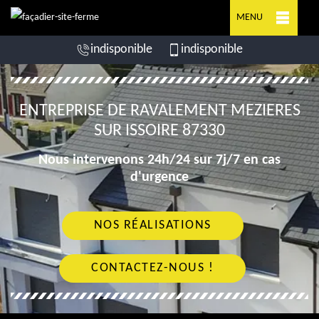
MENU
indisponible
indisponible
ENTREPRISE DE RAVALEMENT MEZIERES
SUR ISSOIRE 87330
Nous intervenons 24h/24 sur 7j/7 en cas
d'urgence
NOS RÉALISATIONS
CONTACTEZ-NOUS !