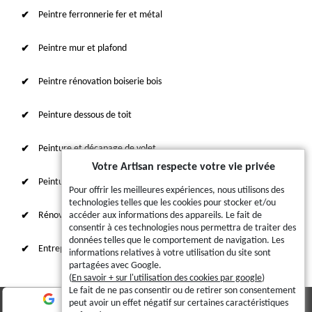
Peintre ferronnerie fer et métal
Peintre mur et plafond
Peintre rénovation boiserie bois
Peinture dessous de toit
Peinture et décapage de volet
Votre Artisan respecte votre vie privée
Peinture sur tuile et toiture
Pour offrir les meilleures expériences, nous utilisons des
technologies telles que les cookies pour stocker et/ou
Rénovation intérieure 87
accéder aux informations des appareils. Le fait de
consentir à ces technologies nous permettra de traiter des
données telles que le comportement de navigation. Les
Entreprise de ravalement
informations relatives à votre utilisation du site sont
partagées avec Google.
(
En savoir + sur l'utilisation des cookies par google
)
Le fait de ne pas consentir ou de retirer son consentement
peut avoir un effet négatif sur certaines caractéristiques
© 2023 - 2026 - Tout droit réservé