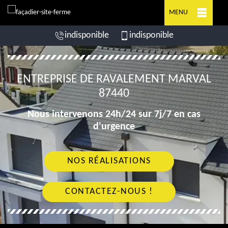
MENU
indisponible
indisponible
ENTREPRISE DE RAVALEMENT MARVAL
87440
Nous intervenons 24h/24 sur 7j/7 en cas
d'urgence
NOS RÉALISATIONS
CONTACTEZ-NOUS !