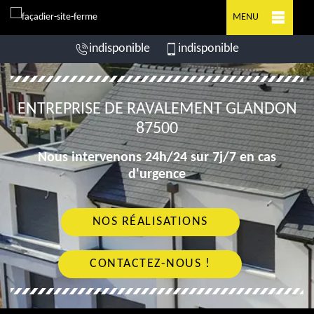
MENU
indisponible
indisponible
ENTREPRISE DE RAVALEMENT GLANDON
87500
Nous intervenons 24h/24 sur 7j/7 en cas
d'urgence
NOS RÉALISATIONS
CONTACTEZ-NOUS !