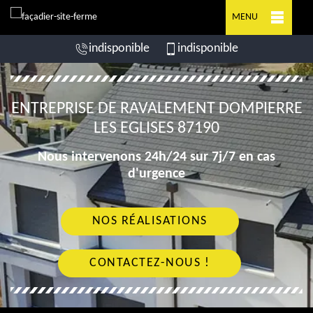
MENU
indisponible
indisponible
ENTREPRISE DE RAVALEMENT DOMPIERRE
LES EGLISES 87190
Nous intervenons 24h/24 sur 7j/7 en cas
d'urgence
NOS RÉALISATIONS
CONTACTEZ-NOUS !