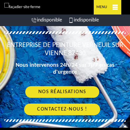
MENU
indisponible
indisponible
ENTREPRISE DE PEINTURE VERNEUIL SUR
VIENNE 87430
Nous intervenons 24h/24 sur 7j/7 en cas
d'urgence
NOS RÉALISATIONS
CONTACTEZ-NOUS !