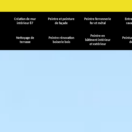
Création de mur
Peintre et peinture
Peintre ferronnerie
Entre
intérieur 87
de façade
fer et métal
rav
Peintre en
Nettoyage de
Peintre rénovation
Peintu
bâtiment intérieur
terrasse
boiserie bois
d
et extérieur