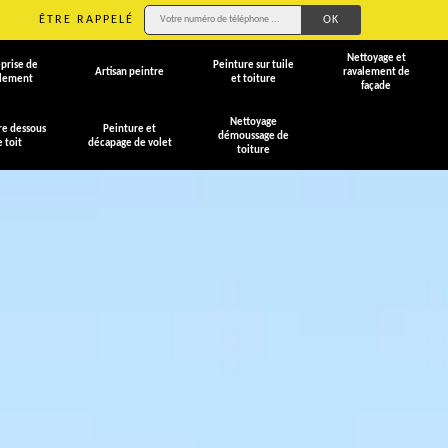
ÊTRE RAPPELÉ
Nettoyage et
prise de
Peinture sur tuile
Artisan peintre
ravalement de
alement
et toiture
façade
Nettoyage
re dessous
Peinture et
démoussage de
e toit
décapage de volet
toiture