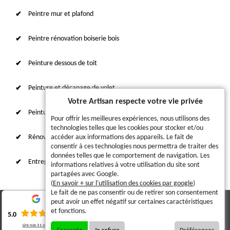
Peintre mur et plafond
Peintre rénovation boiserie bois
Peinture dessous de toit
Peinture et décapage de volet
Votre Artisan respecte votre vie privée
Peinture sur tuile et toiture
Pour offrir les meilleures expériences, nous utilisons des
technologies telles que les cookies pour stocker et/ou
Rénovation intérieure 87
accéder aux informations des appareils. Le fait de
consentir à ces technologies nous permettra de traiter des
données telles que le comportement de navigation. Les
Entreprise de ravalement
informations relatives à votre utilisation du site sont
partagées avec Google.
(
En savoir + sur l'utilisation des cookies par google
)
Le fait de ne pas consentir ou de retirer son consentement
peut avoir un effet négatif sur certaines caractéristiques
© 2023 - 2026 - Tout droit réservé
et fonctions.
5.0
Lire nos
31
avis
Mentions légales