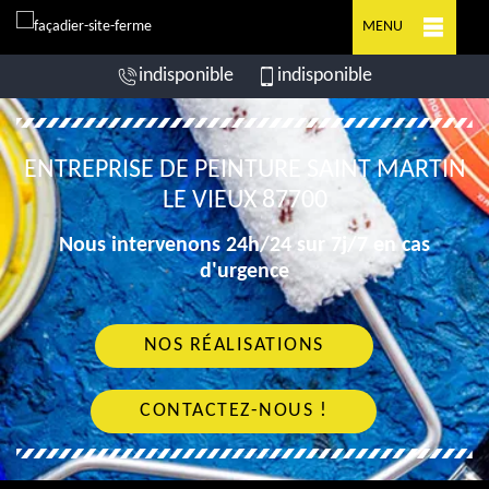
MENU
indisponible
indisponible
ENTREPRISE DE PEINTURE SAINT MARTIN
LE VIEUX 87700
Nous intervenons 24h/24 sur 7j/7 en cas
d'urgence
NOS RÉALISATIONS
CONTACTEZ-NOUS !