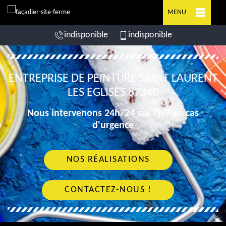
MENU
indisponible
indisponible
ENTREPRISE DE PEINTURE SAINT LAURENT
LES EGLISES 87340
Nous intervenons 24h/24 sur 7j/7 en cas
d'urgence
NOS RÉALISATIONS
CONTACTEZ-NOUS !