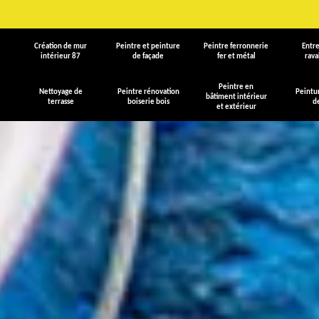
Création de mur
Peintre et peinture
Peintre ferronnerie
Entre
intérieur 87
de façade
fer et métal
rav
Peintre en
Nettoyage de
Peintre rénovation
Peintu
bâtiment intérieur
terrasse
boiserie bois
d
et extérieur