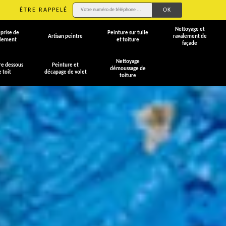
ÊTRE RAPPELÉ
Nettoyage et
prise de
Peinture sur tuile
Artisan peintre
ravalement de
alement
et toiture
façade
Nettoyage
re dessous
Peinture et
démoussage de
e toit
décapage de volet
toiture