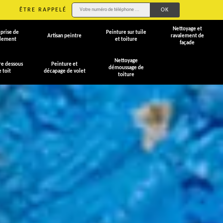
ÊTRE RAPPELÉ
Nettoyage et
prise de
Peinture sur tuile
Artisan peintre
ravalement de
alement
et toiture
façade
Nettoyage
re dessous
Peinture et
démoussage de
e toit
décapage de volet
toiture