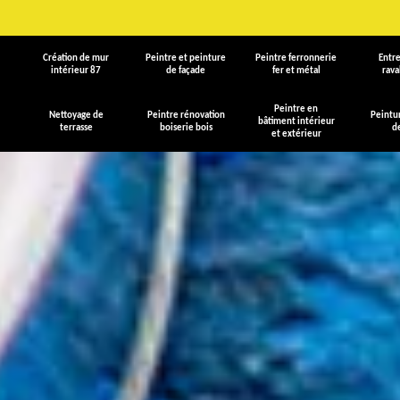
Création de mur
Peintre et peinture
Peintre ferronnerie
Entre
intérieur 87
de façade
fer et métal
rav
Peintre en
Nettoyage de
Peintre rénovation
Peintu
bâtiment intérieur
terrasse
boiserie bois
d
et extérieur