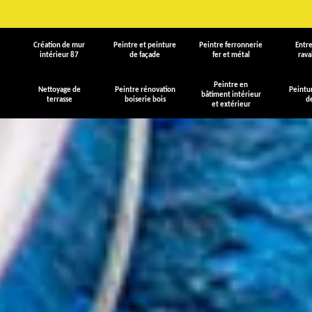
Création de mur
Peintre et peinture
Peintre ferronnerie
Entre
intérieur 87
de façade
fer et métal
rav
Peintre en
Nettoyage de
Peintre rénovation
Peintu
bâtiment intérieur
terrasse
boiserie bois
d
et extérieur