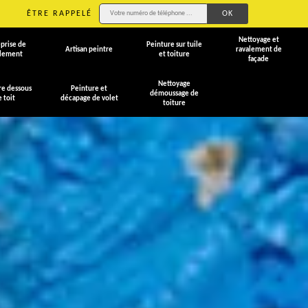
ÊTRE RAPPELÉ
Nettoyage et
prise de
Peinture sur tuile
Artisan peintre
ravalement de
alement
et toiture
façade
Nettoyage
re dessous
Peinture et
démoussage de
e toit
décapage de volet
toiture