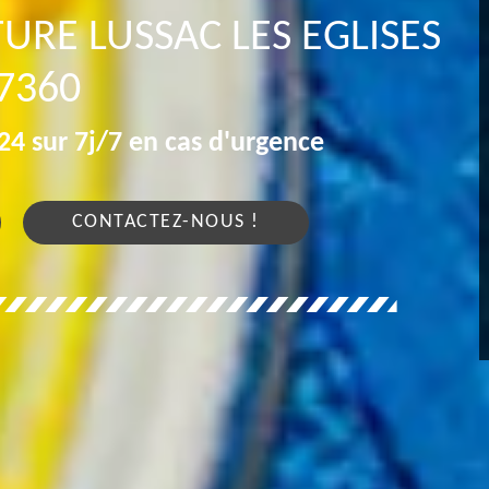
URE LUSSAC LES EGLISES
7360
4 sur 7j/7 en cas d'urgence
CONTACTEZ-NOUS !