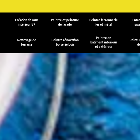
Création de mur
Peintre et peinture
Peintre ferronnerie
Entre
intérieur 87
de façade
fer et métal
rav
Peintre en
Nettoyage de
Peintre rénovation
Peintu
bâtiment intérieur
terrasse
boiserie bois
d
et extérieur