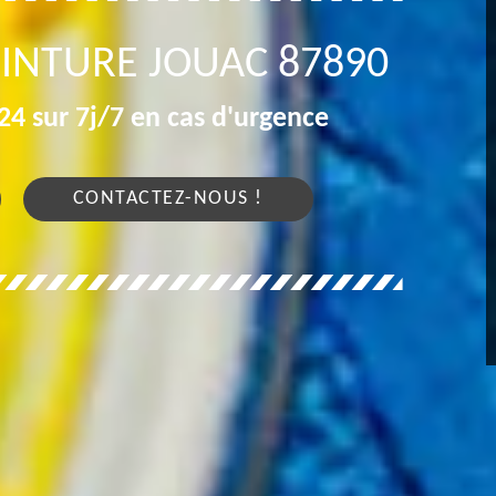
EINTURE JOUAC 87890
4 sur 7j/7 en cas d'urgence
CONTACTEZ-NOUS !