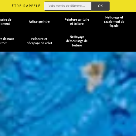
ÊTRE RAPPELÉ
Nettoyage et
prise de
Peinture sur tuile
Artisan peintre
ravalement de
alement
et toiture
façade
Nettoyage
re dessous
Peinture et
démoussage de
e toit
décapage de volet
toiture