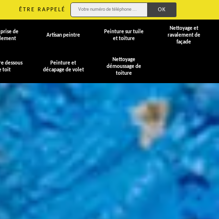
ÊTRE RAPPELÉ
Nettoyage et
prise de
Peinture sur tuile
Artisan peintre
ravalement de
alement
et toiture
façade
Nettoyage
re dessous
Peinture et
démoussage de
e toit
décapage de volet
toiture