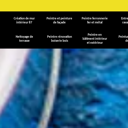
Création de mur
Peintre et peinture
Peintre ferronnerie
Entre
intérieur 87
de façade
fer et métal
rav
Peintre en
Nettoyage de
Peintre rénovation
Peintu
bâtiment intérieur
terrasse
boiserie bois
d
et extérieur