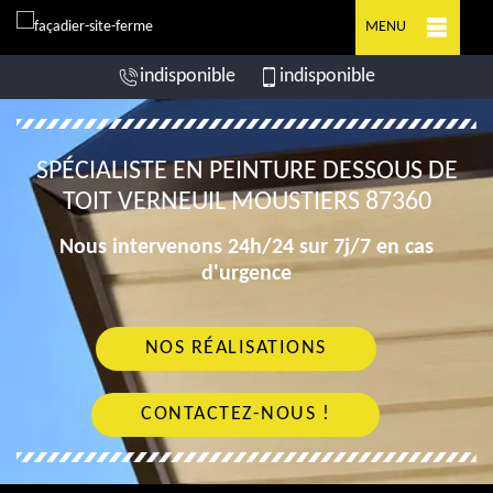
MENU
indisponible
indisponible
SPÉCIALISTE EN PEINTURE DESSOUS DE
TOIT VERNEUIL MOUSTIERS 87360
Nous intervenons 24h/24 sur 7j/7 en cas
d'urgence
NOS RÉALISATIONS
CONTACTEZ-NOUS !