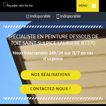
MENU
indisponible
indisponible
SPÉCIALISTE EN PEINTURE DESSOUS DE
TOIT SAINT SULPICE LAURIERE 87370
Nous intervenons 24h/24 sur 7j/7 en cas
d'urgence
NOS RÉALISATIONS
CONTACTEZ-NOUS !