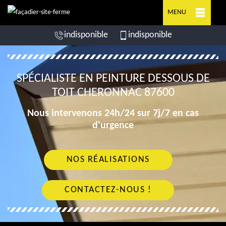
MENU
indisponible
indisponible
SPÉCIALISTE EN PEINTURE DESSOUS DE
TOIT CHERONNAC 87600
Nous intervenons 24h/24 sur 7j/7 en cas
d'urgence
NOS RÉALISATIONS
CONTACTEZ-NOUS !