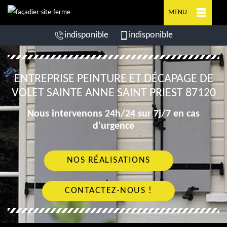
MENU
indisponible
indisponible
ENTREPRISE PEINTURE ET DÉCAPAGE DE
VOLET SAINTE ANNE SAINT PRIEST 87120
Nous intervenons 24h/24 sur 7j/7 en cas
d'urgence
NOS RÉALISATIONS
CONTACTEZ-NOUS !