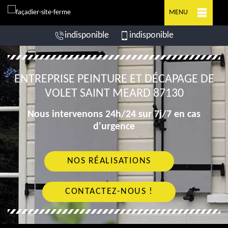
MENU
indisponible
indisponible
ENTREPRISE PEINTURE ET DÉCAPAGE DE
VOLET SAINT MEARD 87130
Nous intervenons 24h/24 sur 7j/7 en cas
d'urgence
NOS RÉALISATIONS
CONTACTEZ-NOUS !