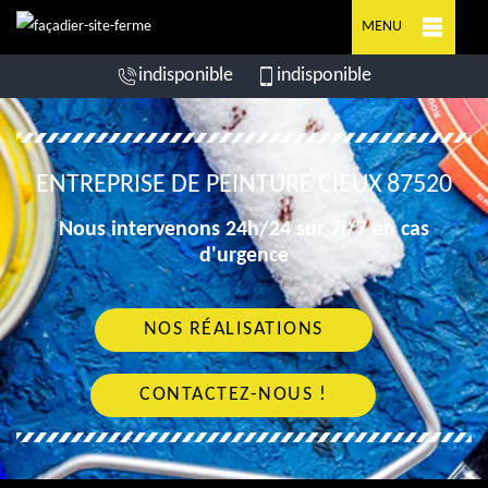
MENU
indisponible
indisponible
ENTREPRISE DE PEINTURE CIEUX 87520
Nous intervenons 24h/24 sur 7j/7 en cas
d'urgence
NOS RÉALISATIONS
CONTACTEZ-NOUS !