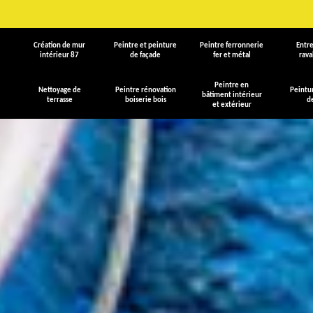
Création de mur
Peintre et peinture
Peintre ferronnerie
Entre
intérieur 87
de façade
fer et métal
rav
Peintre en
Nettoyage de
Peintre rénovation
Peintu
bâtiment intérieur
terrasse
boiserie bois
d
et extérieur