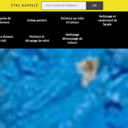
ÊTRE RAPPELÉ
Nettoyage et
prise de
Peinture sur tuile
Artisan peintre
ravalement de
alement
et toiture
façade
Nettoyage
re dessous
Peinture et
démoussage de
e toit
décapage de volet
toiture