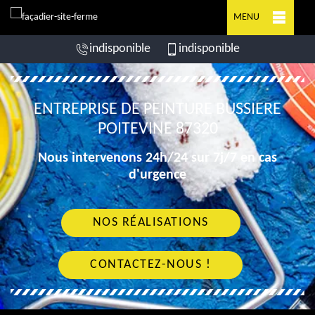
MENU
indisponible
indisponible
ENTREPRISE DE PEINTURE BUSSIERE
POITEVINE 87320
Nous intervenons 24h/24 sur 7j/7 en cas
d'urgence
NOS RÉALISATIONS
CONTACTEZ-NOUS !