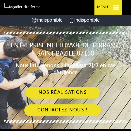
MENU
indisponible
indisponible
ENTREPRISE NETTOYAGE DE TERRASSE
SAINT BAZILE 87150
Nous intervenons 24h/24 sur 7j/7 en cas
d'urgence
NOS RÉALISATIONS
CONTACTEZ-NOUS !