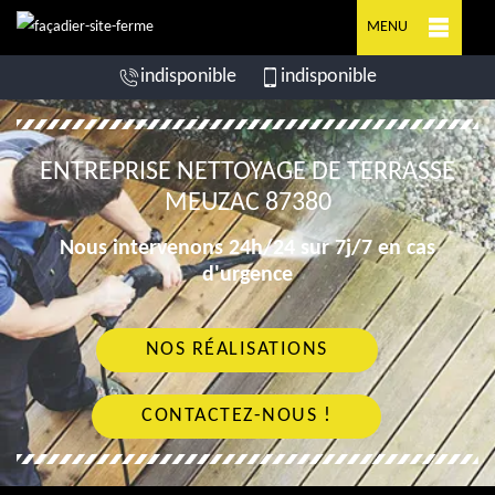
MENU
indisponible
indisponible
ENTREPRISE NETTOYAGE DE TERRASSE
MEUZAC 87380
Nous intervenons 24h/24 sur 7j/7 en cas
d'urgence
NOS RÉALISATIONS
CONTACTEZ-NOUS !