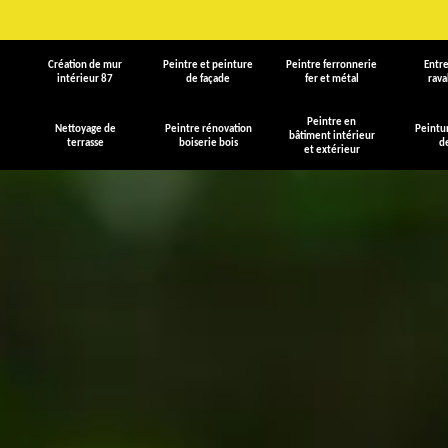
Création de mur
Peintre et peinture
Peintre ferronnerie
Entre
intérieur 87
de façade
fer et métal
rav
Peintre en
Nettoyage de
Peintre rénovation
Peintu
bâtiment intérieur
terrasse
boiserie bois
d
et extérieur