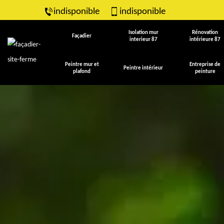
indisponible
indisponible
Isolation mur
Rénovation
Façadier
interieur 87
intérieure 87
Peintre mur et
Entreprise de
Peintre intérieur
plafond
peinture