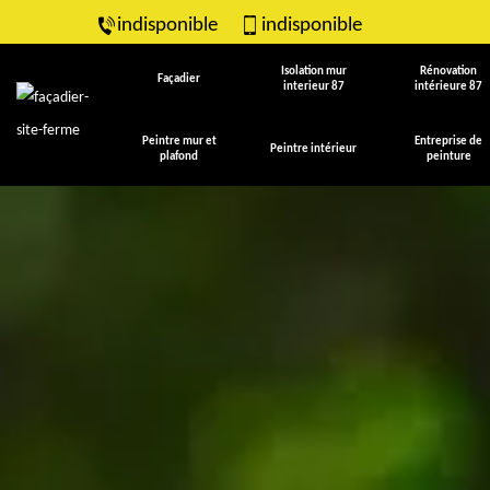
indisponible
indisponible
Isolation mur
Rénovation
Façadier
interieur 87
intérieure 87
Peintre mur et
Entreprise de
Peintre intérieur
plafond
peinture