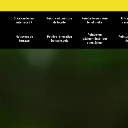
Création de mur
Peintre et peinture
Peintre ferronnerie
Entre
intérieur 87
de façade
fer et métal
rav
Peintre en
Nettoyage de
Peintre rénovation
Peintu
bâtiment intérieur
terrasse
boiserie bois
d
et extérieur