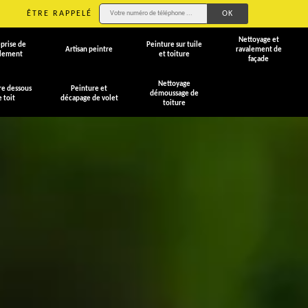
ÊTRE RAPPELÉ
Nettoyage et
prise de
Peinture sur tuile
Artisan peintre
ravalement de
alement
et toiture
façade
Nettoyage
re dessous
Peinture et
démoussage de
e toit
décapage de volet
toiture