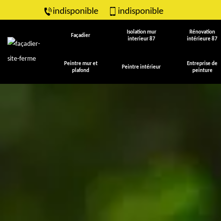
indisponible
indisponible
Isolation mur
Rénovation
Façadier
interieur 87
intérieure 87
Peintre mur et
Entreprise de
Peintre intérieur
plafond
peinture