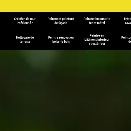
Création de mur
Peintre et peinture
Peintre ferronnerie
Entre
intérieur 87
de façade
fer et métal
rav
Peintre en
Nettoyage de
Peintre rénovation
Peintu
bâtiment intérieur
terrasse
boiserie bois
d
et extérieur