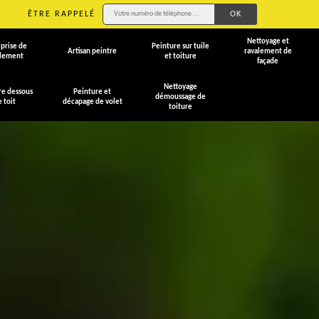
ÊTRE RAPPELÉ
Nettoyage et
prise de
Peinture sur tuile
Artisan peintre
ravalement de
alement
et toiture
façade
Nettoyage
re dessous
Peinture et
démoussage de
e toit
décapage de volet
toiture