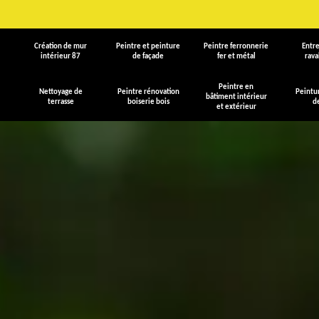
Création de mur
Peintre et peinture
Peintre ferronnerie
Entre
intérieur 87
de façade
fer et métal
rav
Peintre en
Nettoyage de
Peintre rénovation
Peintu
bâtiment intérieur
terrasse
boiserie bois
d
et extérieur