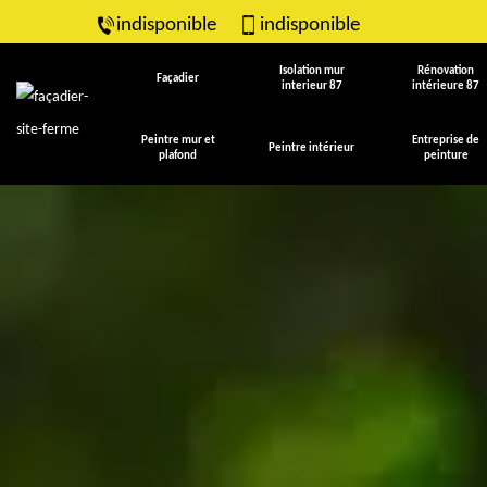
indisponible
indisponible
Isolation mur
Rénovation
Façadier
interieur 87
intérieure 87
Peintre mur et
Entreprise de
Peintre intérieur
plafond
peinture