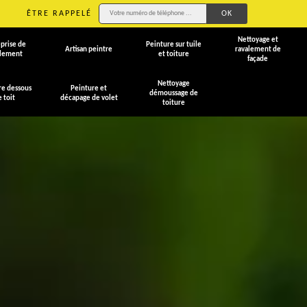
ÊTRE RAPPELÉ
Nettoyage et
prise de
Peinture sur tuile
Artisan peintre
ravalement de
alement
et toiture
façade
Nettoyage
re dessous
Peinture et
démoussage de
e toit
décapage de volet
toiture