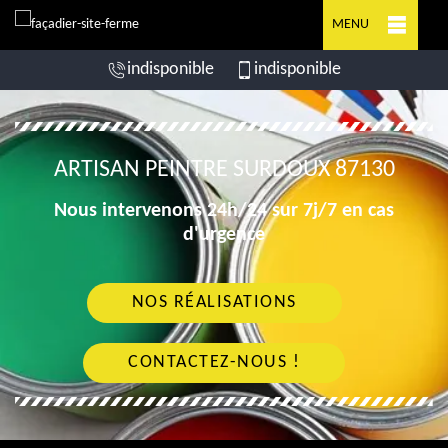
MENU
indisponible
indisponible
ARTISAN PEINTRE SURDOUX 87130
Nous intervenons 24h/24 sur 7j/7 en cas
d'urgence
NOS RÉALISATIONS
CONTACTEZ-NOUS !