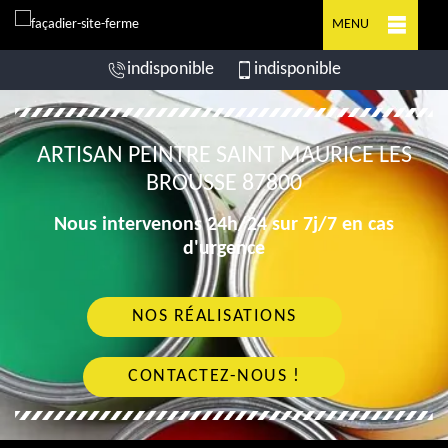
MENU
indisponible
indisponible
ARTISAN PEINTRE SAINT MAURICE LES
BROUSSE 87800
Nous intervenons 24h/24 sur 7j/7 en cas
d'urgence
NOS RÉALISATIONS
CONTACTEZ-NOUS !