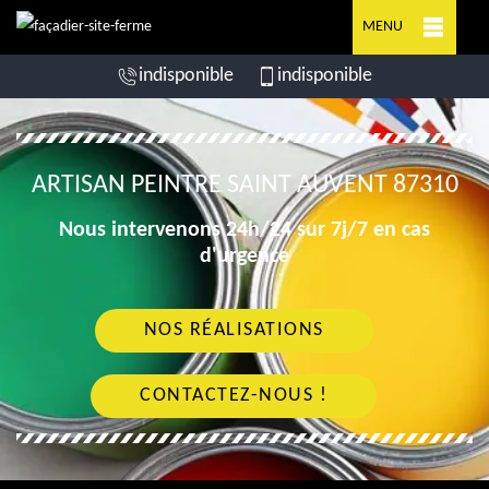
MENU
indisponible
indisponible
ARTISAN PEINTRE SAINT AUVENT 87310
Nous intervenons 24h/24 sur 7j/7 en cas
d'urgence
NOS RÉALISATIONS
CONTACTEZ-NOUS !