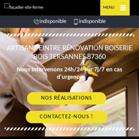
MENU
indisponible
indisponible
ARTISAN PEINTRE RÉNOVATION BOISERIE
BOIS TERSANNES 87360
Nous intervenons 24h/24 sur 7j/7 en cas
d'urgence
NOS RÉALISATIONS
CONTACTEZ-NOUS !