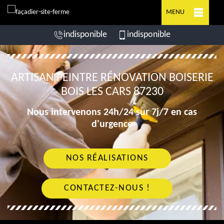
MENU
indisponible
indisponible
ARTISAN PEINTRE RÉNOVATION BOISERIE
BOIS LES CARS 87230
Nous intervenons 24h/24 sur 7j/7 en cas
d'urgence
NOS RÉALISATIONS
CONTACTEZ-NOUS !