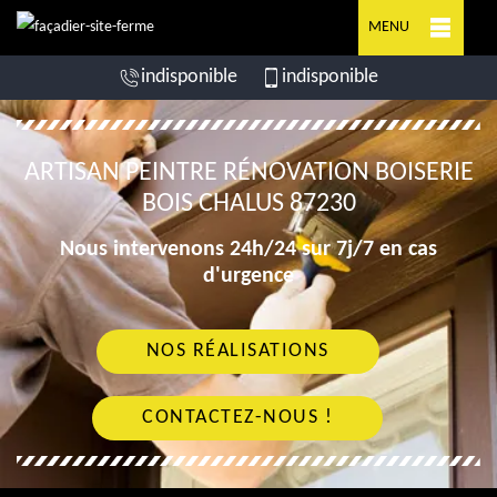
MENU
indisponible
indisponible
ARTISAN PEINTRE RÉNOVATION BOISERIE
BOIS CHALUS 87230
Nous intervenons 24h/24 sur 7j/7 en cas
d'urgence
NOS RÉALISATIONS
CONTACTEZ-NOUS !