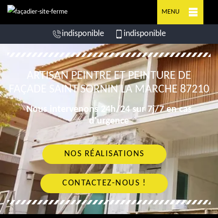
MENU
indisponible
indisponible
ARTISAN PEINTRE ET PEINTURE DE
FAÇADE SAINT SORNIN LA MARCHE 87210
Nous intervenons 24h/24 sur 7j/7 en cas
d'urgence
NOS RÉALISATIONS
CONTACTEZ-NOUS !