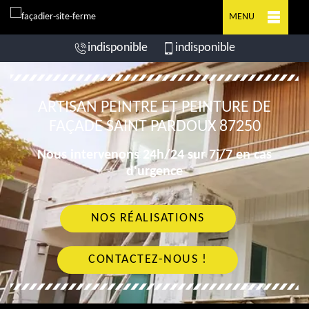
MENU
indisponible
indisponible
ARTISAN PEINTRE ET PEINTURE DE
FAÇADE SAINT PARDOUX 87250
Nous intervenons 24h/24 sur 7j/7 en cas
d'urgence
NOS RÉALISATIONS
CONTACTEZ-NOUS !