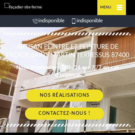
MENU
indisponible
indisponible
ARTISAN PEINTRE ET PEINTURE DE
FAÇADE SAINT MARTIN TERRESSUS 87400
Nous intervenons 24h/24 sur 7j/7 en cas
d'urgence
NOS RÉALISATIONS
CONTACTEZ-NOUS !