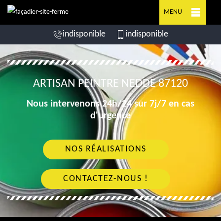
MENU
indisponible
indisponible
ARTISAN PEINTRE NEDDE 87120
Nous intervenons 24h/24 sur 7j/7 en cas
d'urgence
NOS RÉALISATIONS
CONTACTEZ-NOUS !