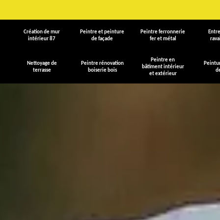
Création de mur
Peintre et peinture
Peintre ferronnerie
Entre
intérieur 87
de façade
fer et métal
rav
Peintre en
Nettoyage de
Peintre rénovation
Peintu
bâtiment intérieur
terrasse
boiserie bois
d
et extérieur