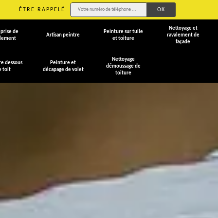
ÊTRE RAPPELÉ
Nettoyage et
prise de
Peinture sur tuile
Artisan peintre
ravalement de
alement
et toiture
façade
Nettoyage
re dessous
Peinture et
démoussage de
e toit
décapage de volet
toiture