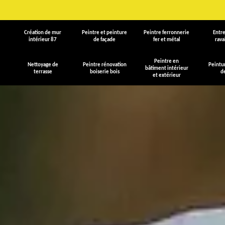
Création de mur
Peintre et peinture
Peintre ferronnerie
Entre
intérieur 87
de façade
fer et métal
rav
Peintre en
Nettoyage de
Peintre rénovation
Peintu
bâtiment intérieur
terrasse
boiserie bois
d
et extérieur