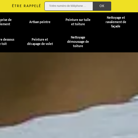
ÊTRE RAPPELÉ
Nettoyage et
prise de
Peinture sur tuile
Artisan peintre
ravalement de
alement
et toiture
façade
Nettoyage
re dessous
Peinture et
démoussage de
e toit
décapage de volet
toiture