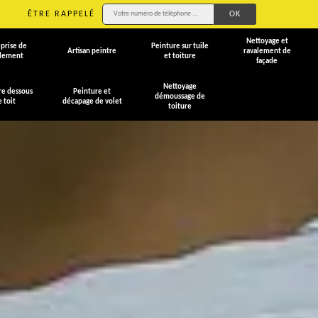
ÊTRE RAPPELÉ
Nettoyage et
prise de
Peinture sur tuile
Artisan peintre
ravalement de
alement
et toiture
façade
Nettoyage
re dessous
Peinture et
démoussage de
e toit
décapage de volet
toiture