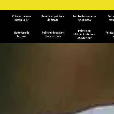
Création de mur
Peintre et peinture
Peintre ferronnerie
Entre
intérieur 87
de façade
fer et métal
rav
Peintre en
Nettoyage de
Peintre rénovation
Peintu
bâtiment intérieur
terrasse
boiserie bois
d
et extérieur