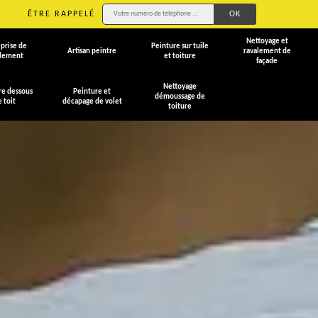
ÊTRE RAPPELÉ
Nettoyage et
prise de
Peinture sur tuile
Artisan peintre
ravalement de
alement
et toiture
façade
Nettoyage
re dessous
Peinture et
démoussage de
e toit
décapage de volet
toiture