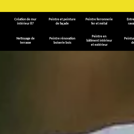
Création de mur
Peintre et peinture
Peintre ferronnerie
Entre
intérieur 87
de façade
fer et métal
rav
Peintre en
Nettoyage de
Peintre rénovation
Peintu
bâtiment intérieur
terrasse
boiserie bois
d
et extérieur