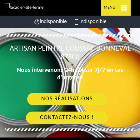
MENU
indisponible
indisponible
ARTISAN PEINTRE COUSSAC BONNEVAL
87500
Nous intervenons 24h/24 sur 7j/7 en cas
d'urgence
NOS RÉALISATIONS
CONTACTEZ-NOUS !