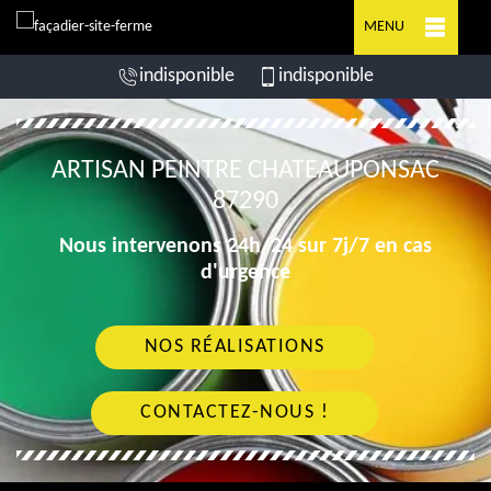
MENU
indisponible
indisponible
ARTISAN PEINTRE CHATEAUPONSAC
87290
Nous intervenons 24h/24 sur 7j/7 en cas
d'urgence
NOS RÉALISATIONS
CONTACTEZ-NOUS !