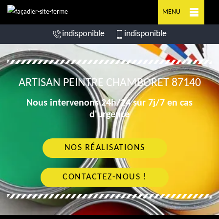
MENU
indisponible
indisponible
ARTISAN PEINTRE CHAMBORET 87140
Nous intervenons 24h/24 sur 7j/7 en cas
d'urgence
NOS RÉALISATIONS
CONTACTEZ-NOUS !