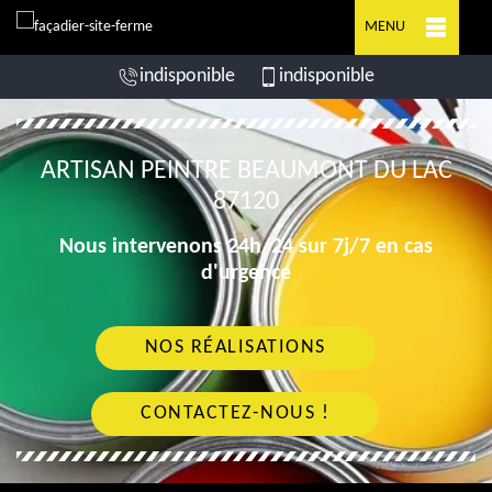
MENU
indisponible
indisponible
ARTISAN PEINTRE BEAUMONT DU LAC
87120
Nous intervenons 24h/24 sur 7j/7 en cas
d'urgence
NOS RÉALISATIONS
CONTACTEZ-NOUS !